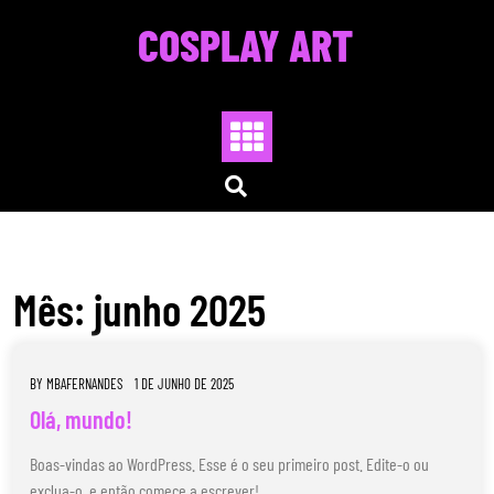
Skip
COSPLAY ART
to
content
Mês:
junho 2025
BY
MBAFERNANDES
1 DE JUNHO DE 2025
Olá, mundo!
Boas-vindas ao WordPress. Esse é o seu primeiro post. Edite-o ou
exclua-o, e então comece a escrever!